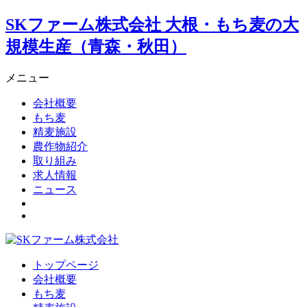
SKファーム株式会社 大根・もち麦の大
規模生産（青森・秋田）
メニュー
会社概要
もち麦
精麦施設
農作物紹介
取り組み
求人情報
ニュース
トップページ
会社概要
もち麦